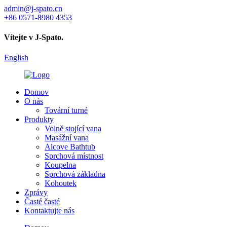
admin@j-spato.cn
+86 0571-8980 4353
Vítejte v J-Spato.
English
Domov
O nás
Tovární turné
Produkty
Volně stojící vana
Masážní vana
Alcove Bathtub
Sprchová místnost
Koupelna
Sprchová základna
Kohoutek
Zprávy
Časté časté
Kontaktujte nás