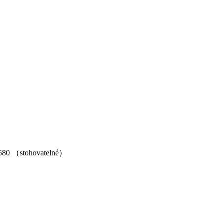
580 （stohovatelné）