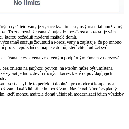
ných rysů této vany je vysoce kvalitní akrylový materiál používaný
otnost. To znamená, že vana slibuje dlouhověkost a poskytuje vám
ci, kterou požadují moderní majitelé domů.
ýznamně snižuje žloutnutí a korozi vany a zajišťuje, že po mnoho
lní pro zaneprázdněné majitele domů, kteří chtějí udržet své
oupelen. Vana je vybavena vestavěným podpůrným rámem z nerezové
ní, bez ohledu na jakýkoli povrch, na kterém může být umístěna.
 vybrat jednu z devíti různých barev, které odpovídají jejich
odě.
vanlivost a styl. Je to perfektní doplněk pro moderní koupelny a
, což vám dává klid při jejím používání. Navíc nabízíme bezplatný
ím, kteří mohou majitelé domů učinit při modernizaci jejich výzdoby