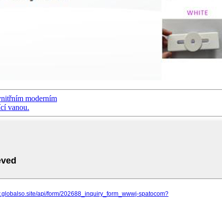
 vnitřním moderním
ící vanou.