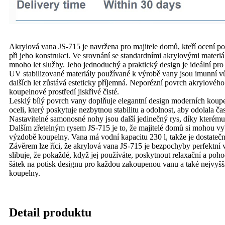
Akrylová vana JS-715 je navržena pro majitele domů, kteří ocení po
při jeho konstrukci. Ve srovnání se standardními akrylovými materiá
mnoho let služby. Jeho jednoduchý a praktický design je ideální pro
UV stabilizované materiály používané k výrobě vany jsou imunní v
dalších let zůstává esteticky příjemná. Neporézní povrch akrylového 
koupelnové prostředí jiskřivé čisté.
Lesklý bílý povrch vany doplňuje elegantní design moderních koup
oceli, který poskytuje nezbytnou stabilitu a odolnost, aby odolala 
Nastavitelné samonosné nohy jsou další jedinečný rys, díky kterému 
Dalším zřetelným rysem JS-715 je to, že majitelé domů si mohou vybr
výzdobě koupelny. Vana má vodní kapacitu 230 l, takže je dostatečn
Závěrem lze říci, že akrylová vana JS-715 je bezpochyby perfektní vo
slibuje, že pokaždé, když jej používáte, poskytnout relaxační a poho
šátek na potisk designu pro každou zakoupenou vanu a také nejvyšší
koupelny.
Detail produktu