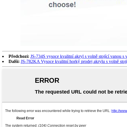
Předchozí:
JS-734S vysoce kvalitní akryl s volně stojící vanou s
Další:
JS-782KA Vysoce kvalitní horký prodej akrylu s volně stoj