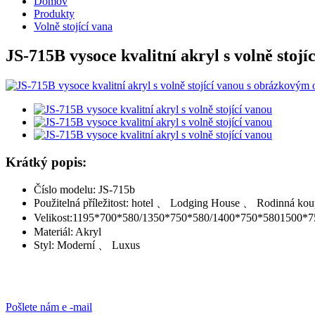
Domov
Produkty
Volně stojící vana
JS-715B vysoce kvalitní akryl s volně stojí
Krátký popis:
Číslo modelu: JS-715b
Použitelná příležitost: hotel 、 Lodging House 、 Rodinná kou
Velikost:
1195*700*580/
1350*750*580/
1400*750*580
1500*7
Materiál: Akryl
Styl: Moderní 、 Luxus
Pošlete nám e -mail