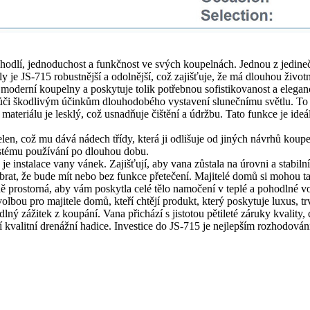
hodlí, jednoduchost a funkčnost ve svých koupelnách. Jednou z jedineč
ly je JS-715 robustnější a odolnější, což zajišťuje, že má dlouhou živ
 moderní koupelny a poskytuje tolik potřebnou sofistikovanost a elegan
ůči škodlivým účinkům dlouhodobého vystavení slunečnímu světlu. To v
materiálu je lesklý, což usnadňuje čištění a údržbu. Tato funkce je ideá
elen, což mu dává nádech třídy, která ji odlišuje od jiných návrhů k
častému používání po dlouhou dobu.
je instalace vany vánek. Zajišťují, aby vana zůstala na úrovni a stabil
at, že bude mít nebo bez funkce přetečení. Majitelé domů si mohou také
ě prostorná, aby vám poskytla celé tělo namočení v teplé a pohodlné v
lbou pro majitele domů, kteří chtějí produkt, který poskytuje luxus, tr
dlný zážitek z koupání. Vana přichází s jistotou pětileté záruky kvality
 kvalitní drenážní hadice. Investice do JS-715 je nejlepším rozhodován