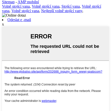
Sitemap
-
AMP mobilní
Volně stojící vana
,
Volně stojící vana
,
Stojící vana
,
Volně stojící
vana
,
Volně stojící vana
,
Nejlepší volně stojící vany
,
Odeslat e -mail
x