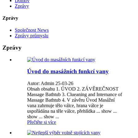
Domov
Zprávy
Zprávy
Společnost News
Zprávy průmyslu
Zprávy
Úvod do masážních funkcí vany
Autor: Admin 25-03-26
Obsah obsahu 1. ÚVOD 2. ZÁVĚREČNOST
Massage Bathtub 3. Clueaning and Internance of
Massage Bathtub 4. V závěru Úvod Masážní
vana zahrnuje tělo válce, hrana válce je
uspořádána na těle válce, přehlídka ... show ...
show ... show ...
Přečtěte si více