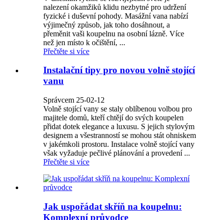
nalezení okamžiků klidu nezbytné pro udržení
fyzické i duševní pohody. Masážní vana nabízí
výjimečný způsob, jak toho dosáhnout, a
přeměnit vaši koupelnu na osobní lázně. Více
než jen místo k očištění, ...
Přečtěte si více
Instalační tipy pro novou volně stojící
vanu
Správcem 25-02-12
Volně stojící vany se staly oblíbenou volbou pro
majitele domů, kteří chtějí do svých koupelen
přidat dotek elegance a luxusu. S jejich stylovým
designem a všestranností se mohou stát ohniskem
v jakémkoli prostoru. Instalace volně stojící vany
však vyžaduje pečlivé plánování a provedení ...
Přečtěte si více
Jak uspořádat skříň na koupelnu:
Komplexní průvodce