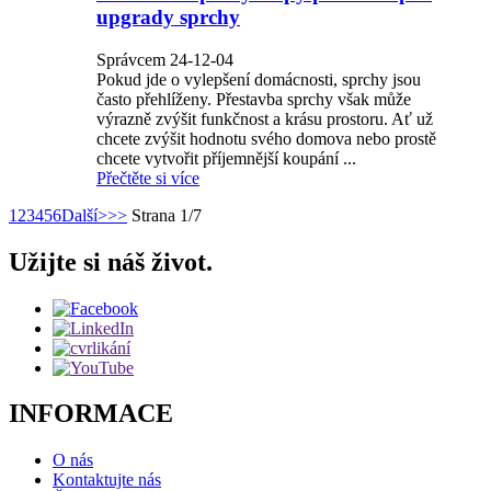
upgrady sprchy
Správcem 24-12-04
Pokud jde o vylepšení domácnosti, sprchy jsou
často přehlíženy. Přestavba sprchy však může
výrazně zvýšit funkčnost a krásu prostoru. Ať už
chcete zvýšit hodnotu svého domova nebo prostě
chcete vytvořit příjemnější koupání ...
Přečtěte si více
1
2
3
4
5
6
Další>
>>
Strana 1/7
Užijte si náš život.
INFORMACE
O nás
Kontaktujte nás