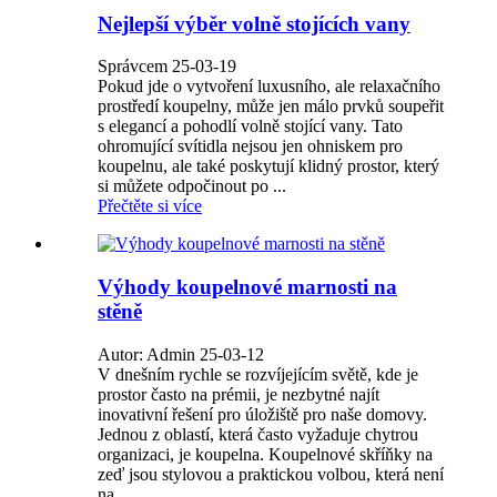
Nejlepší výběr volně stojících vany
Správcem 25-03-19
Pokud jde o vytvoření luxusního, ale relaxačního
prostředí koupelny, může jen málo prvků soupeřit
s elegancí a pohodlí volně stojící vany. Tato
ohromující svítidla nejsou jen ohniskem pro
koupelnu, ale také poskytují klidný prostor, který
si můžete odpočinout po ...
Přečtěte si více
Výhody koupelnové marnosti na
stěně
Autor: Admin 25-03-12
V dnešním rychle se rozvíjejícím světě, kde je
prostor často na prémii, je nezbytné najít
inovativní řešení pro úložiště pro naše domovy.
Jednou z oblastí, která často vyžaduje chytrou
organizaci, je koupelna. Koupelnové skříňky na
zeď jsou stylovou a praktickou volbou, která není
na ...