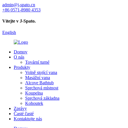
admin@j-spato.cn
+86 0571-8980 4353
Vítejte v J-Spato.
English
Domov
O nás
Tovární turné
Produkty
Volně stojící vana
Masážní vana
Alcove Bathtub
Sprchová místnost
Koupelna
Sprchová základna
Kohoutek
Zprávy
Časté časté
Kontaktujte nás