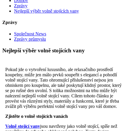
Domov
Zprávy
Nejlepší výběr volně stojících vany
Zprávy
Společnost News
Zprávy průmyslu
Nejlepší výběr volně stojících vany
Pokud jde o vytvoření luxusního, ale relaxačního prostředí
koupelny, může jen málo prvků soupeřit s elegancí a pohodlí
volně stojící vany. Tato ohromující příslušenství nejsou jen
ohniskem pro koupelnu, ale také poskytují klidný prostor, který
se po rušné den uvolní. S tolika možnostmi na trhu může být
nalezení nejlepší volně stojící vany. Cílem tohoto článku je
provést vás různými styly, materiály a funkcemi, které je třeba
zvážit při výběru perfektní volně stojící vany pro váš domov.
Zjistěte o volně stojících vanách
Volně stojící vany
jsou navrženy jako volně stojící, spíše než