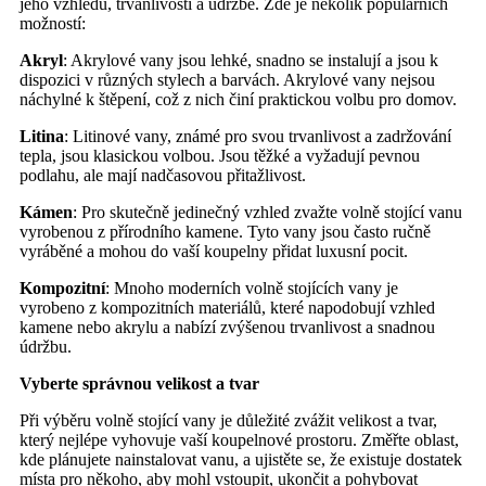
jeho vzhledu, trvanlivosti a údržbě. Zde je několik populárních
možností:
Akryl
: Akrylové vany jsou lehké, snadno se instalují a jsou k
dispozici v různých stylech a barvách. Akrylové vany nejsou
náchylné k štěpení, což z nich činí praktickou volbu pro domov.
Litina
: Litinové vany, známé pro svou trvanlivost a zadržování
tepla, jsou klasickou volbou. Jsou těžké a vyžadují pevnou
podlahu, ale mají nadčasovou přitažlivost.
Kámen
: Pro skutečně jedinečný vzhled zvažte volně stojící vanu
vyrobenou z přírodního kamene. Tyto vany jsou často ručně
vyráběné a mohou do vaší koupelny přidat luxusní pocit.
Kompozitní
: Mnoho moderních volně stojících vany je
vyrobeno z kompozitních materiálů, které napodobují vzhled
kamene nebo akrylu a nabízí zvýšenou trvanlivost a snadnou
údržbu.
Vyberte správnou velikost a tvar
Při výběru volně stojící vany je důležité zvážit velikost a tvar,
který nejlépe vyhovuje vaší koupelnové prostoru. Změřte oblast,
kde plánujete nainstalovat vanu, a ujistěte se, že existuje dostatek
místa pro někoho, aby mohl vstoupit, ukončit a pohybovat