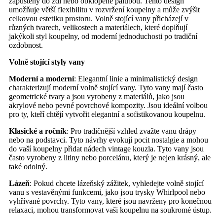
zapuštěny do zdi nebo obklopené palubou. Tento design
umožňuje větší flexibilitu v rozvržení koupelny a může zvýšit
celkovou estetiku prostoru. Volně stojící vany přicházejí v
různých tvarech, velikostech a materiálech, které doplňují
jakýkoli styl koupelny, od moderní jednoduchosti po tradiční
ozdobnost.
Volně stojící styly vany
Moderní a moderní
: Elegantní linie a minimalistický design
charakterizují moderní volně stojící vany. Tyto vany mají často
geometrické tvary a jsou vyrobeny z materiálů, jako jsou
akrylové nebo pevné povrchové kompozity. Jsou ideální volbou
pro ty, kteří chtějí vytvořit elegantní a sofistikovanou koupelnu.
Klasické a ročník
: Pro tradičnější vzhled zvažte vanu drápy
nebo na podstavci. Tyto návrhy evokují pocit nostalgie a mohou
do vaší koupelny přidat nádech vintage kouzla. Tyto vany jsou
často vyrobeny z litiny nebo porcelánu, který je nejen krásný, ale
také odolný.
Lázeň
: Pokud chcete lázeňský zážitek, vyhledejte volně stojící
vanu s vestavěnými funkcemi, jako jsou trysky Whirlpool nebo
vyhřívané povrchy. Tyto vany, které jsou navrženy pro konečnou
relaxaci, mohou transformovat vaši koupelnu na soukromé ústup.