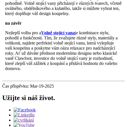
pohodlně. Volně stojící vany přicházejí v různých tvarech, včetně
oválného, ​​obdélníkového a kulatého, takže si můžete vybrat ten,
který doplňuje váš design koupelny.
na závěr
Nejlepší volba pro a
Volně stojící vana
je kombinace stylu,
pohodlí a funkčnosti. Tím, že zvažujete různé styly, materiály a
velikosti, najdete perfektní volně stojící vanu, která vylepšuje
vaši koupelnu a poskytne vám oázu relaxace pro nadcházející
roky. Ať už dáváte přednost modernímu designu nebo klasické
vaně Clawfoot, investice do volně stojící vany je rozhodnutí,
které zlepší váš zážitek z koupání a přidává hodnotu do vašeho
domova.
Čas příspěvku: Mar-19-2025
Užijte si náš život.