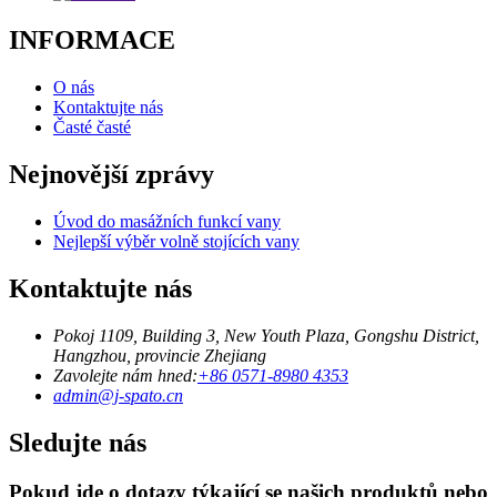
INFORMACE
O nás
Kontaktujte nás
Časté časté
Nejnovější zprávy
Úvod do masážních funkcí vany
Nejlepší výběr volně stojících vany
Kontaktujte nás
Pokoj 1109, Building 3, New Youth Plaza, Gongshu District,
Hangzhou, provincie Zhejiang
Zavolejte nám hned:
+86 0571-8980 4353
admin@j-spato.cn
Sledujte nás
Pokud jde o dotazy týkající se našich produktů nebo