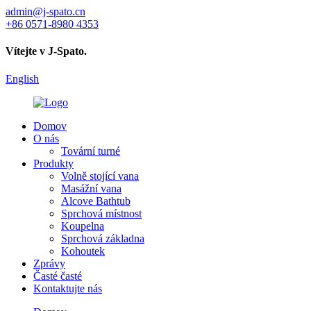
admin@j-spato.cn
+86 0571-8980 4353
Vítejte v J-Spato.
English
Domov
O nás
Tovární turné
Produkty
Volně stojící vana
Masážní vana
Alcove Bathtub
Sprchová místnost
Koupelna
Sprchová základna
Kohoutek
Zprávy
Časté časté
Kontaktujte nás