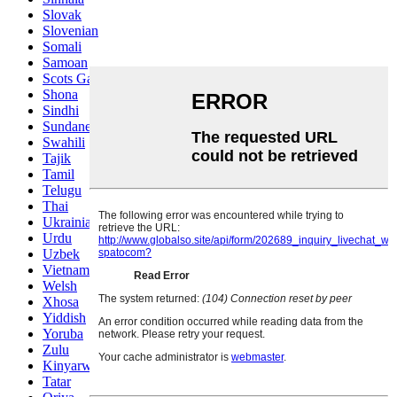
Slovak
Slovenian
Somali
Samoan
Scots Gaelic
Shona
Sindhi
Sundanese
Swahili
Tajik
Tamil
Telugu
Thai
Ukrainian
Urdu
Uzbek
Vietnamese
Welsh
Xhosa
Yiddish
Yoruba
Zulu
Kinyarwanda
Tatar