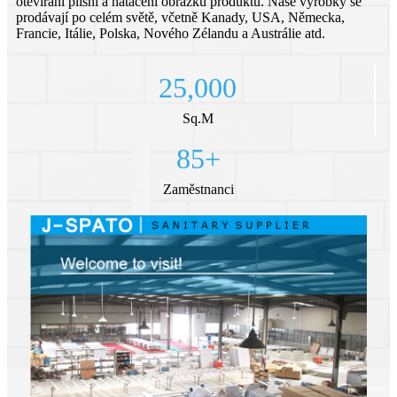
otevírání plísní a natáčení obrázků produktu. Naše výrobky se
prodávají po celém světě, včetně Kanady, USA, Německa,
Francie, Itálie, Polska, Nového Zélandu a Austrálie atd.
25,000
Sq.M
85
+
Zaměstnanci