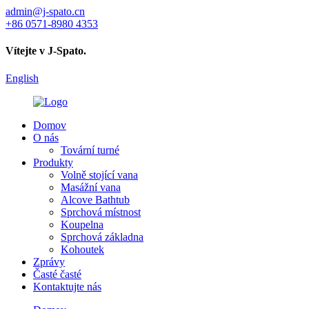
admin@j-spato.cn
+86 0571-8980 4353
Vítejte v J-Spato.
English
Domov
O nás
Tovární turné
Produkty
Volně stojící vana
Masážní vana
Alcove Bathtub
Sprchová místnost
Koupelna
Sprchová základna
Kohoutek
Zprávy
Časté časté
Kontaktujte nás