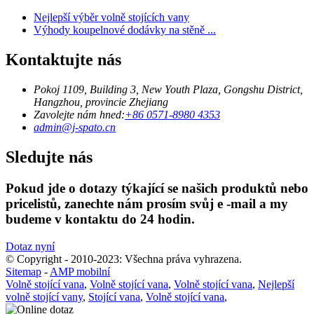
Nejlepší výběr volně stojících vany
Výhody koupelnové dodávky na stěně ...
Kontaktujte nás
Pokoj 1109, Building 3, New Youth Plaza, Gongshu District,
Hangzhou, provincie Zhejiang
Zavolejte nám hned:
+86 0571-8980 4353
admin@j-spato.cn
Sledujte nás
Pokud jde o dotazy týkající se našich produktů nebo
pricelistů, zanechte nám prosím svůj e -mail a my
budeme v kontaktu do 24 hodin.
Dotaz nyní
© Copyright - 2010-2023: Všechna práva vyhrazena.
Sitemap
-
AMP mobilní
Volně stojící vana
,
Volně stojící vana
,
Volně stojící vana
,
Nejlepší
volně stojící vany
,
Stojící vana
,
Volně stojící vana
,