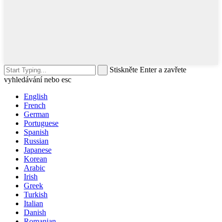
Stiskněte Enter a zavřete
vyhledávání nebo esc
English
French
German
Portuguese
Spanish
Russian
Japanese
Korean
Arabic
Irish
Greek
Turkish
Italian
Danish
Romanian