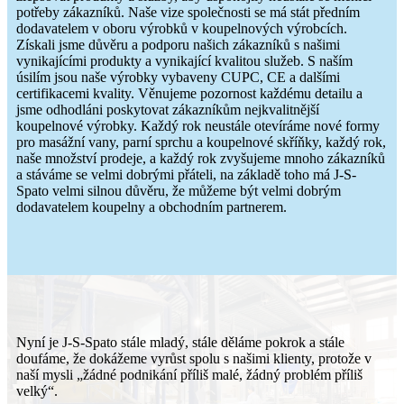
potřeby zákazníků. Naše vize společnosti se má stát předním
dodavatelem v oboru výrobků v koupelnových výrobcích.
Získali jsme důvěru a podporu našich zákazníků s našimi
vynikajícími produkty a vynikající kvalitou služeb. S naším
úsilím jsou naše výrobky vybaveny CUPC, CE a dalšími
certifikacemi kvality. Věnujeme pozornost každému detailu a
jsme odhodláni poskytovat zákazníkům nejkvalitnější
koupelnové výrobky. Každý rok neustále otevíráme nové formy
pro masážní vany, parní sprchu a koupelnové skříňky, každý rok,
naše množství prodeje, a každý rok zvyšujeme mnoho zákazníků
a stáváme se velmi dobrými přáteli, na základě toho má J-S-
Spato velmi silnou důvěru, že můžeme být velmi dobrým
dodavatelem koupelny a obchodním partnerem.
Nyní je J-S-Spato stále mladý, stále děláme pokrok a stále
doufáme, že dokážeme vyrůst spolu s našimi klienty, protože v
naší mysli „žádné podnikání příliš malé, žádný problém příliš
velký“.